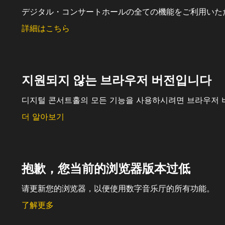
デジタル・コンサートホールの全ての機能をご利用いた
詳細はこちら
지원되지 않는 브라우저 버전입니다
디지털 콘서트홀의 모든 기능을 사용하시려면 브라우저 
더 알아보기
抱歉，您当前的浏览器版本过低
请更新您的浏览器，以便使用数字音乐厅的所有功能。
了解更多