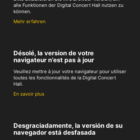
alle Funktionen der Digital Concert Hall nutzen zu
können.
Mehr erfahren
Désolé, la version de votre
navigateur n’est pas à jour
Veuillez mettre à jour votre navigateur pour utiliser
toutes les fonctionnalités de la Digital Concert
Hall.
En savoir plus
Desgraciadamente, la versión de su
navegador está desfasada