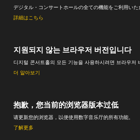
デジタル・コンサートホールの全ての機能をご利用いた
詳細はこちら
지원되지 않는 브라우저 버전입니다
디지털 콘서트홀의 모든 기능을 사용하시려면 브라우저 
더 알아보기
抱歉，您当前的浏览器版本过低
请更新您的浏览器，以便使用数字音乐厅的所有功能。
了解更多