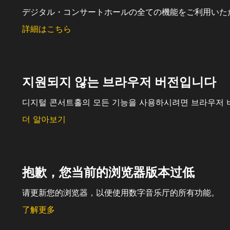
デジタル・コンサートホールの全ての機能をご利用いた
詳細はこちら
지원되지 않는 브라우저 버전입니다
디지털 콘서트홀의 모든 기능을 사용하시려면 브라우저 
더 알아보기
抱歉，您当前的浏览器版本过低
请更新您的浏览器，以便使用数字音乐厅的所有功能。
了解更多