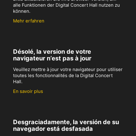
alle Funktionen der Digital Concert Hall nutzen zu
können.
Mehr erfahren
Désolé, la version de votre
navigateur n’est pas à jour
Veuillez mettre à jour votre navigateur pour utiliser
toutes les fonctionnalités de la Digital Concert
Hall.
En savoir plus
Desgraciadamente, la versión de su
navegador está desfasada