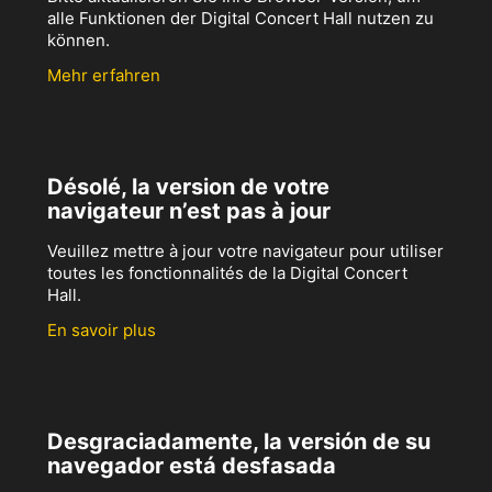
alle Funktionen der Digital Concert Hall nutzen zu
können.
Mehr erfahren
Désolé, la version de votre
navigateur n’est pas à jour
Veuillez mettre à jour votre navigateur pour utiliser
toutes les fonctionnalités de la Digital Concert
Hall.
En savoir plus
Desgraciadamente, la versión de su
navegador está desfasada