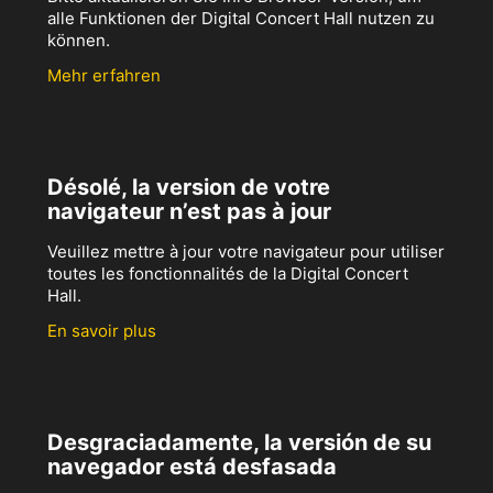
alle Funktionen der Digital Concert Hall nutzen zu
können.
Mehr erfahren
Désolé, la version de votre
navigateur n’est pas à jour
Veuillez mettre à jour votre navigateur pour utiliser
toutes les fonctionnalités de la Digital Concert
Hall.
En savoir plus
Desgraciadamente, la versión de su
navegador está desfasada