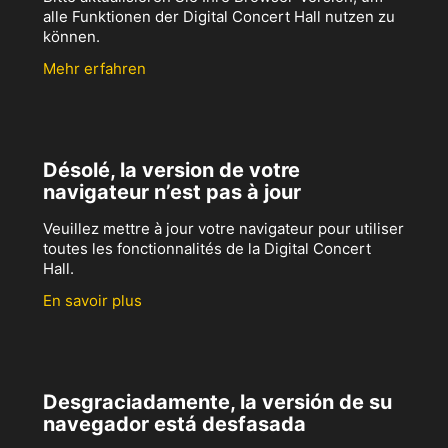
alle Funktionen der Digital Concert Hall nutzen zu
können.
Mehr erfahren
Désolé, la version de votre
navigateur n’est pas à jour
Veuillez mettre à jour votre navigateur pour utiliser
toutes les fonctionnalités de la Digital Concert
Hall.
En savoir plus
Desgraciadamente, la versión de su
navegador está desfasada