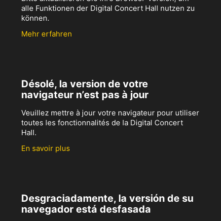
alle Funktionen der Digital Concert Hall nutzen zu
können.
Mehr erfahren
Désolé, la version de votre
navigateur n’est pas à jour
Veuillez mettre à jour votre navigateur pour utiliser
toutes les fonctionnalités de la Digital Concert
Hall.
En savoir plus
Desgraciadamente, la versión de su
navegador está desfasada