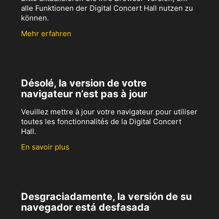
alle Funktionen der Digital Concert Hall nutzen zu
können.
Mehr erfahren
Désolé, la version de votre
navigateur n’est pas à jour
Veuillez mettre à jour votre navigateur pour utiliser
toutes les fonctionnalités de la Digital Concert
Hall.
En savoir plus
Desgraciadamente, la versión de su
navegador está desfasada