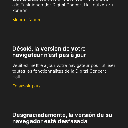
alle Funktionen der Digital Concert Hall nutzen zu
können.
Mehr erfahren
Désolé, la version de votre
navigateur n’est pas à jour
Veuillez mettre à jour votre navigateur pour utiliser
toutes les fonctionnalités de la Digital Concert
Hall.
En savoir plus
Desgraciadamente, la versión de su
navegador está desfasada