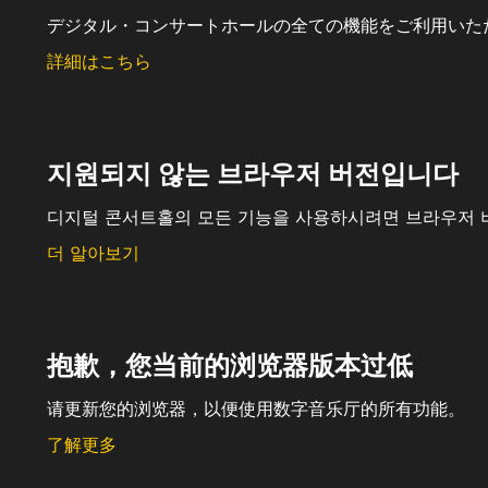
デジタル・コンサートホールの全ての機能をご利用いた
詳細はこちら
지원되지 않는 브라우저 버전입니다
디지털 콘서트홀의 모든 기능을 사용하시려면 브라우저 
더 알아보기
抱歉，您当前的浏览器版本过低
请更新您的浏览器，以便使用数字音乐厅的所有功能。
了解更多