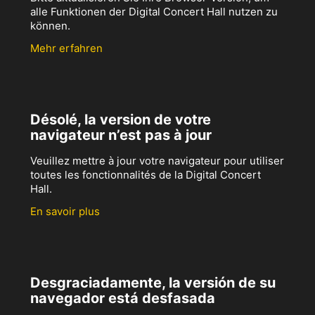
alle Funktionen der Digital Concert Hall nutzen zu
können.
Mehr erfahren
Désolé, la version de votre
navigateur n’est pas à jour
Veuillez mettre à jour votre navigateur pour utiliser
toutes les fonctionnalités de la Digital Concert
Hall.
En savoir plus
Desgraciadamente, la versión de su
navegador está desfasada