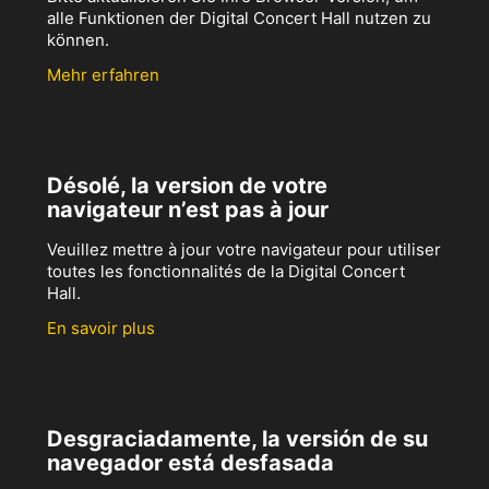
alle Funktionen der Digital Concert Hall nutzen zu
können.
Mehr erfahren
Désolé, la version de votre
navigateur n’est pas à jour
Veuillez mettre à jour votre navigateur pour utiliser
toutes les fonctionnalités de la Digital Concert
Hall.
En savoir plus
Desgraciadamente, la versión de su
navegador está desfasada