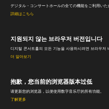
デジタル・コンサートホールの全ての機能をご利用いた
詳細はこちら
지원되지 않는 브라우저 버전입니다
디지털 콘서트홀의 모든 기능을 사용하시려면 브라우저 
더 알아보기
抱歉，您当前的浏览器版本过低
请更新您的浏览器，以便使用数字音乐厅的所有功能。
了解更多