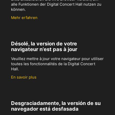
alle Funktionen der Digital Concert Hall nutzen zu
können.
Mehr erfahren
Désolé, la version de votre
navigateur n’est pas à jour
Veuillez mettre à jour votre navigateur pour utiliser
toutes les fonctionnalités de la Digital Concert
Hall.
En savoir plus
Desgraciadamente, la versión de su
navegador está desfasada