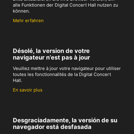
alle Funktionen der Digital Concert Hall nutzen zu
können.
Mehr erfahren
Désolé, la version de votre
navigateur n’est pas à jour
Veuillez mettre à jour votre navigateur pour utiliser
toutes les fonctionnalités de la Digital Concert
Hall.
En savoir plus
Desgraciadamente, la versión de su
navegador está desfasada