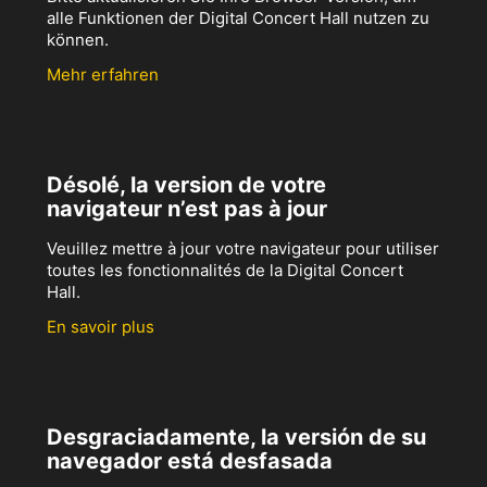
alle Funktionen der Digital Concert Hall nutzen zu
können.
Mehr erfahren
Désolé, la version de votre
navigateur n’est pas à jour
Veuillez mettre à jour votre navigateur pour utiliser
toutes les fonctionnalités de la Digital Concert
Hall.
En savoir plus
Desgraciadamente, la versión de su
navegador está desfasada