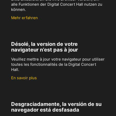
alle Funktionen der Digital Concert Hall nutzen zu
können.
Mehr erfahren
Désolé, la version de votre
navigateur n’est pas à jour
Veuillez mettre à jour votre navigateur pour utiliser
toutes les fonctionnalités de la Digital Concert
Hall.
En savoir plus
Desgraciadamente, la versión de su
navegador está desfasada