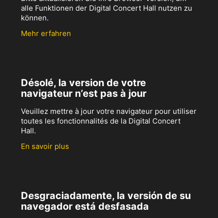
alle Funktionen der Digital Concert Hall nutzen zu
können.
Mehr erfahren
Désolé, la version de votre
navigateur n’est pas à jour
Veuillez mettre à jour votre navigateur pour utiliser
toutes les fonctionnalités de la Digital Concert
Hall.
En savoir plus
Desgraciadamente, la versión de su
navegador está desfasada