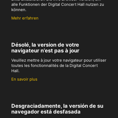
alle Funktionen der Digital Concert Hall nutzen zu
können.
Mehr erfahren
Désolé, la version de votre
navigateur n’est pas à jour
Veuillez mettre à jour votre navigateur pour utiliser
toutes les fonctionnalités de la Digital Concert
Hall.
En savoir plus
Desgraciadamente, la versión de su
navegador está desfasada