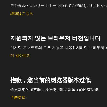
デジタル・コンサートホールの全ての機能をご利用いた
詳細はこちら
지원되지 않는 브라우저 버전입니다
디지털 콘서트홀의 모든 기능을 사용하시려면 브라우저 
더 알아보기
抱歉，您当前的浏览器版本过低
请更新您的浏览器，以便使用数字音乐厅的所有功能。
了解更多