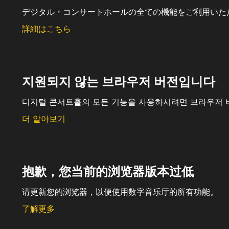
デジタル・コンサートホールの全ての機能をご利用いた
詳細はこちら
지원되지 않는 브라우저 버전입니다
디지털 콘서트홀의 모든 기능을 사용하시려면 브라우저 
더 알아보기
抱歉，您当前的浏览器版本过低
请更新您的浏览器，以便使用数字音乐厅的所有功能。
了解更多