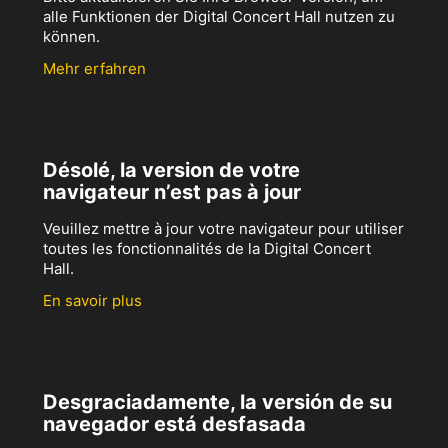
alle Funktionen der Digital Concert Hall nutzen zu
können.
Mehr erfahren
Désolé, la version de votre
navigateur n’est pas à jour
Veuillez mettre à jour votre navigateur pour utiliser
toutes les fonctionnalités de la Digital Concert
Hall.
En savoir plus
Desgraciadamente, la versión de su
navegador está desfasada