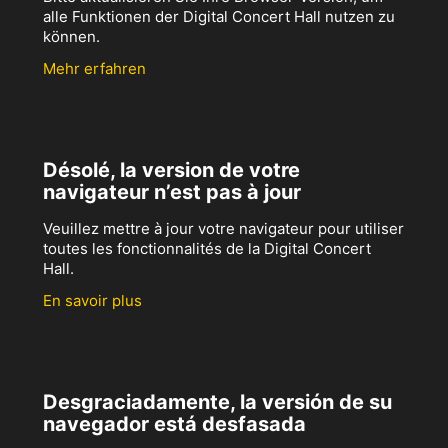
alle Funktionen der Digital Concert Hall nutzen zu
können.
Mehr erfahren
Désolé, la version de votre
navigateur n’est pas à jour
Veuillez mettre à jour votre navigateur pour utiliser
toutes les fonctionnalités de la Digital Concert
Hall.
En savoir plus
Desgraciadamente, la versión de su
navegador está desfasada