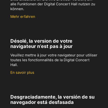
alle Funktionen der Digital Concert Hall nutzen zu
können.
Mehr erfahren
Désolé, la version de votre
navigateur n’est pas à jour
Veuillez mettre à jour votre navigateur pour utiliser
toutes les fonctionnalités de la Digital Concert
Hall.
En savoir plus
Desgraciadamente, la versión de su
navegador está desfasada