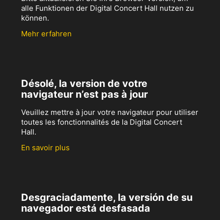
alle Funktionen der Digital Concert Hall nutzen zu
können.
Mehr erfahren
Désolé, la version de votre
navigateur n’est pas à jour
Veuillez mettre à jour votre navigateur pour utiliser
toutes les fonctionnalités de la Digital Concert
Hall.
En savoir plus
Desgraciadamente, la versión de su
navegador está desfasada