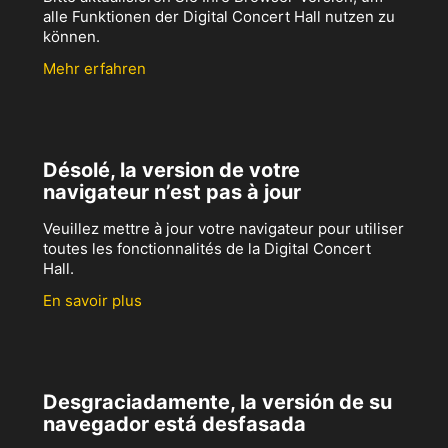
alle Funktionen der Digital Concert Hall nutzen zu
können.
Mehr erfahren
Désolé, la version de votre
navigateur n’est pas à jour
Veuillez mettre à jour votre navigateur pour utiliser
toutes les fonctionnalités de la Digital Concert
Hall.
En savoir plus
Desgraciadamente, la versión de su
navegador está desfasada