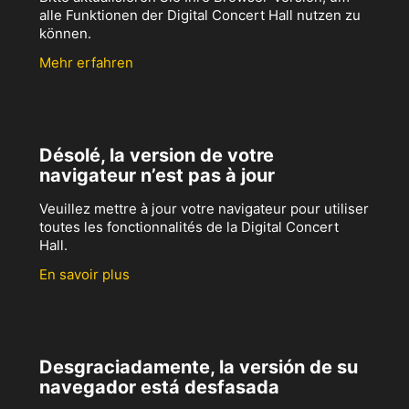
alle Funktionen der Digital Concert Hall nutzen zu
können.
Mehr erfahren
Désolé, la version de votre
navigateur n’est pas à jour
Veuillez mettre à jour votre navigateur pour utiliser
toutes les fonctionnalités de la Digital Concert
Hall.
En savoir plus
Desgraciadamente, la versión de su
navegador está desfasada