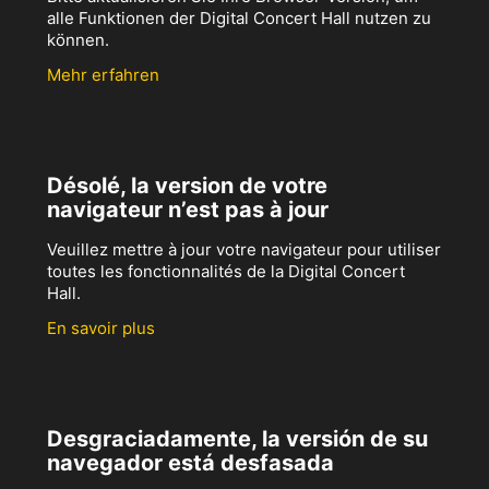
alle Funktionen der Digital Concert Hall nutzen zu
können.
Mehr erfahren
Désolé, la version de votre
navigateur n’est pas à jour
Veuillez mettre à jour votre navigateur pour utiliser
toutes les fonctionnalités de la Digital Concert
Hall.
En savoir plus
Desgraciadamente, la versión de su
navegador está desfasada