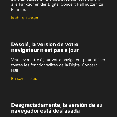
alle Funktionen der Digital Concert Hall nutzen zu
können.
Mehr erfahren
Désolé, la version de votre
navigateur n’est pas à jour
Veuillez mettre à jour votre navigateur pour utiliser
toutes les fonctionnalités de la Digital Concert
Hall.
En savoir plus
Desgraciadamente, la versión de su
navegador está desfasada