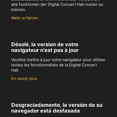
alle Funktionen der Digital Concert Hall nutzen zu
können.
Mehr erfahren
Désolé, la version de votre
navigateur n’est pas à jour
Veuillez mettre à jour votre navigateur pour utiliser
toutes les fonctionnalités de la Digital Concert
Hall.
En savoir plus
Desgraciadamente, la versión de su
navegador está desfasada