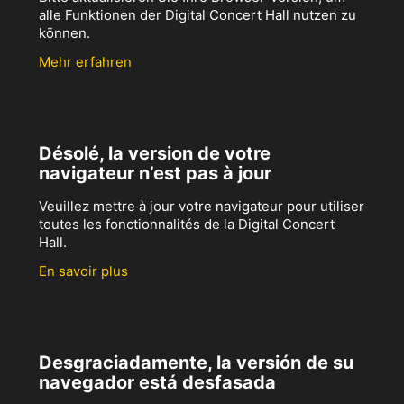
alle Funktionen der Digital Concert Hall nutzen zu
können.
Mehr erfahren
Désolé, la version de votre
navigateur n’est pas à jour
Veuillez mettre à jour votre navigateur pour utiliser
toutes les fonctionnalités de la Digital Concert
Hall.
En savoir plus
Desgraciadamente, la versión de su
navegador está desfasada