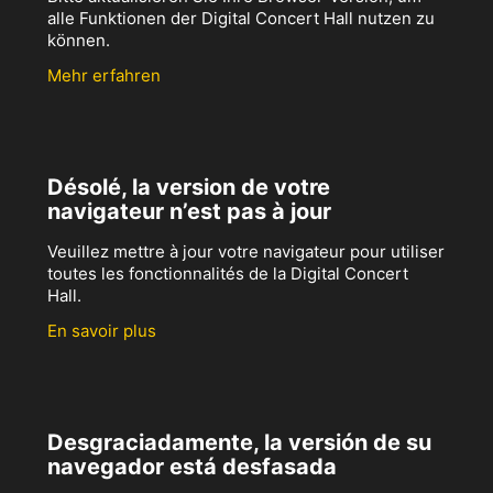
alle Funktionen der Digital Concert Hall nutzen zu
können.
Mehr erfahren
Désolé, la version de votre
navigateur n’est pas à jour
Veuillez mettre à jour votre navigateur pour utiliser
toutes les fonctionnalités de la Digital Concert
Hall.
En savoir plus
Desgraciadamente, la versión de su
navegador está desfasada