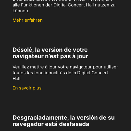
alle Funktionen der Digital Concert Hall nutzen zu
können.
Mehr erfahren
Désolé, la version de votre
navigateur n’est pas à jour
Veuillez mettre à jour votre navigateur pour utiliser
toutes les fonctionnalités de la Digital Concert
Hall.
En savoir plus
Desgraciadamente, la versión de su
navegador está desfasada