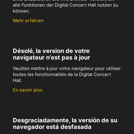
alle Funktionen der Digital Concert Hall nutzen zu
können.
Mehr erfahren
Désolé, la version de votre
navigateur n’est pas à jour
Veuillez mettre à jour votre navigateur pour utiliser
toutes les fonctionnalités de la Digital Concert
Hall.
En savoir plus
Desgraciadamente, la versión de su
navegador está desfasada