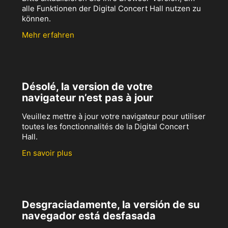
alle Funktionen der Digital Concert Hall nutzen zu
können.
Mehr erfahren
Désolé, la version de votre
navigateur n’est pas à jour
Veuillez mettre à jour votre navigateur pour utiliser
toutes les fonctionnalités de la Digital Concert
Hall.
En savoir plus
Desgraciadamente, la versión de su
navegador está desfasada