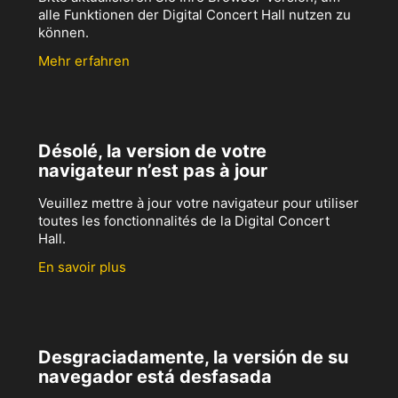
alle Funktionen der Digital Concert Hall nutzen zu
können.
Mehr erfahren
Désolé, la version de votre
navigateur n’est pas à jour
Veuillez mettre à jour votre navigateur pour utiliser
toutes les fonctionnalités de la Digital Concert
Hall.
En savoir plus
Desgraciadamente, la versión de su
navegador está desfasada