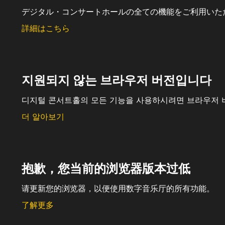
デジタル・コンサートホールの全ての機能をご利用いた
詳細はこちら
지원되지 않는 브라우저 버전입니다
디지털 콘서트홀의 모든 기능을 사용하시려면 브라우저 
더 알아보기
抱歉，您当前的浏览器版本过低
请更新您的浏览器，以便使用数字音乐厅的所有功能。
了解更多