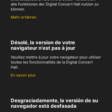
alle Funktionen der Digital Concert Hall nutzen zu
können.
Mehr erfahren
Désolé, la version de votre
navigateur n’est pas à jour
Veuillez mettre à jour votre navigateur pour utiliser
toutes les fonctionnalités de la Digital Concert
Hall.
En savoir plus
Desgraciadamente, la versión de su
navegador está desfasada