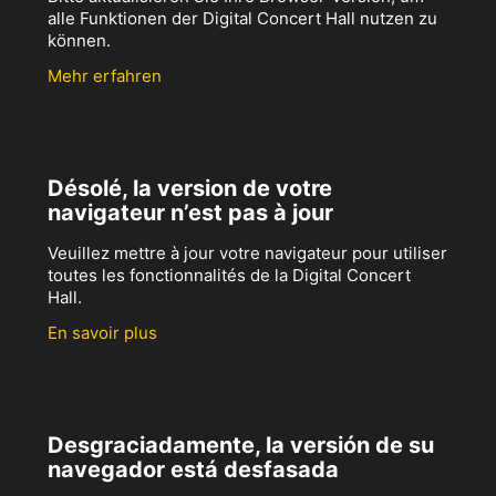
alle Funktionen der Digital Concert Hall nutzen zu
können.
Mehr erfahren
Désolé, la version de votre
navigateur n’est pas à jour
Veuillez mettre à jour votre navigateur pour utiliser
toutes les fonctionnalités de la Digital Concert
Hall.
En savoir plus
Desgraciadamente, la versión de su
navegador está desfasada