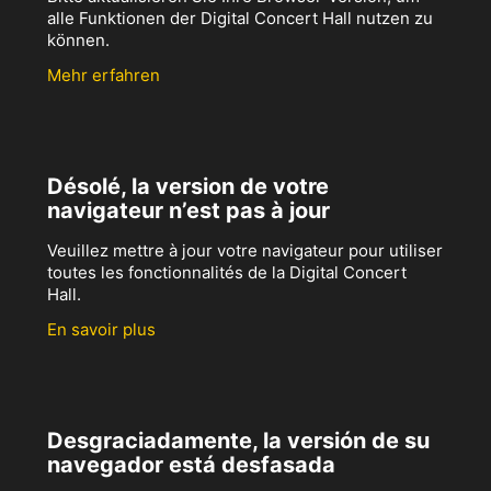
alle Funktionen der Digital Concert Hall nutzen zu
können.
Mehr erfahren
Désolé, la version de votre
navigateur n’est pas à jour
Veuillez mettre à jour votre navigateur pour utiliser
toutes les fonctionnalités de la Digital Concert
Hall.
En savoir plus
Desgraciadamente, la versión de su
navegador está desfasada