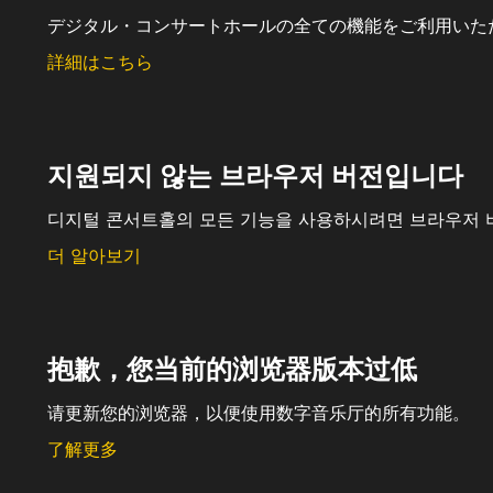
デジタル・コンサートホールの全ての機能をご利用いた
詳細はこちら
지원되지 않는 브라우저 버전입니다
디지털 콘서트홀의 모든 기능을 사용하시려면 브라우저 
더 알아보기
抱歉，您当前的浏览器版本过低
请更新您的浏览器，以便使用数字音乐厅的所有功能。
了解更多