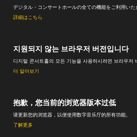
デジタル・コンサートホールの全ての機能をご利用いた
詳細はこちら
지원되지 않는 브라우저 버전입니다
디지털 콘서트홀의 모든 기능을 사용하시려면 브라우저 
더 알아보기
抱歉，您当前的浏览器版本过低
请更新您的浏览器，以便使用数字音乐厅的所有功能。
了解更多