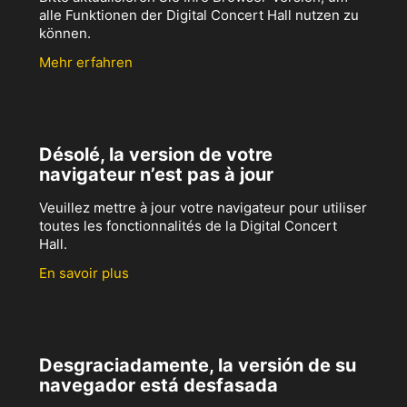
alle Funktionen der Digital Concert Hall nutzen zu
können.
Mehr erfahren
Désolé, la version de votre
navigateur n’est pas à jour
Veuillez mettre à jour votre navigateur pour utiliser
toutes les fonctionnalités de la Digital Concert
Hall.
En savoir plus
Desgraciadamente, la versión de su
navegador está desfasada