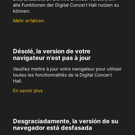
alle Funktionen der Digital Concert Hall nutzen zu
können.
Mehr erfahren
Désolé, la version de votre
navigateur n’est pas à jour
Veuillez mettre à jour votre navigateur pour utiliser
toutes les fonctionnalités de la Digital Concert
Hall.
En savoir plus
Desgraciadamente, la versión de su
navegador está desfasada