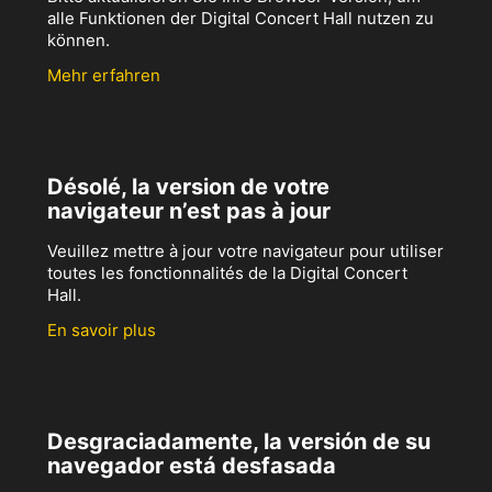
alle Funktionen der Digital Concert Hall nutzen zu
können.
Mehr erfahren
Désolé, la version de votre
navigateur n’est pas à jour
Veuillez mettre à jour votre navigateur pour utiliser
toutes les fonctionnalités de la Digital Concert
Hall.
En savoir plus
Desgraciadamente, la versión de su
navegador está desfasada