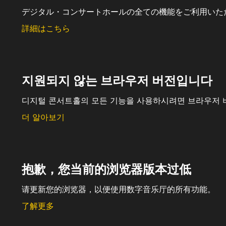
デジタル・コンサートホールの全ての機能をご利用いた
詳細はこちら
지원되지 않는 브라우저 버전입니다
디지털 콘서트홀의 모든 기능을 사용하시려면 브라우저 
더 알아보기
抱歉，您当前的浏览器版本过低
请更新您的浏览器，以便使用数字音乐厅的所有功能。
了解更多