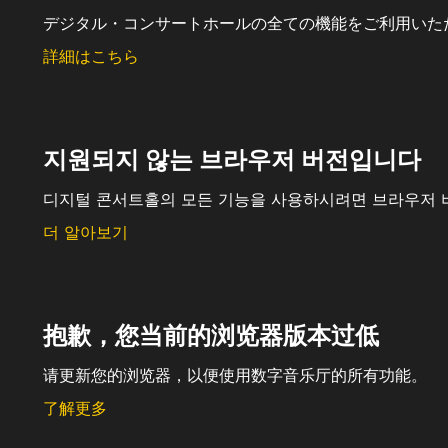
デジタル・コンサートホールの全ての機能をご利用いた
詳細はこちら
지원되지 않는 브라우저 버전입니다
디지털 콘서트홀의 모든 기능을 사용하시려면 브라우저 
더 알아보기
抱歉，您当前的浏览器版本过低
请更新您的浏览器，以便使用数字音乐厅的所有功能。
了解更多