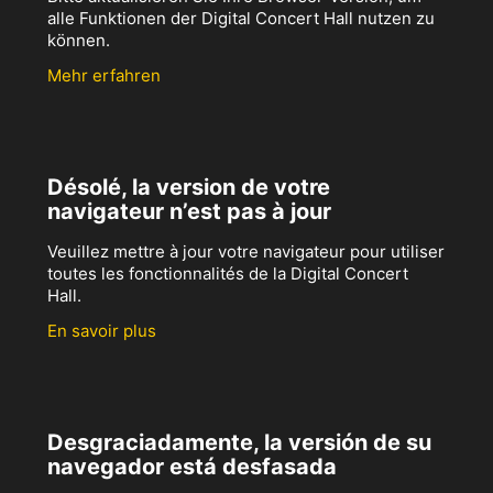
alle Funktionen der Digital Concert Hall nutzen zu
können.
Mehr erfahren
Désolé, la version de votre
navigateur n’est pas à jour
Veuillez mettre à jour votre navigateur pour utiliser
toutes les fonctionnalités de la Digital Concert
Hall.
En savoir plus
Desgraciadamente, la versión de su
navegador está desfasada